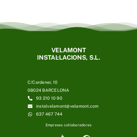
VELAMONT
INSTAL·LACIONS, S.L.
C/Cardener, 10
08024 BARCELONA
93 210 10 90
instalvelamont@velamont.com
637 467 744
Empreses col·laboradores